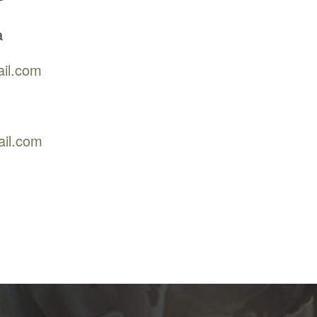
a
il.com
il.com