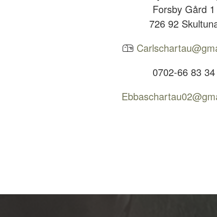
Forsby Gård 1
726 92 Skultun
Carlschartau@gma
0702-66 83 34
Ebbaschartau02@gma